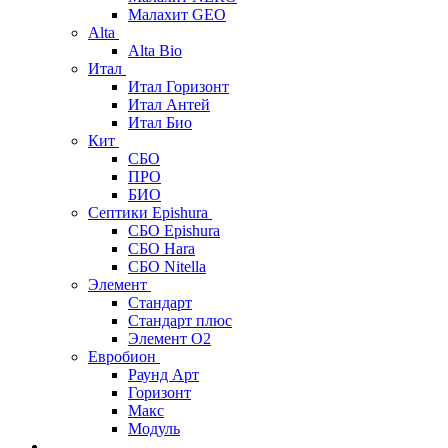
Малахит GEO
Alta
Alta Bio
Итал
Итал Горизонт
Итал Антей
Итал Био
Кит
СБО
ПРО
БИО
Септики Epishura
СБО Epishura
СБО Hara
СБО Nitella
Элемент
Стандарт
Стандарт плюс
Элемент О2
Евробион
Раунд Арт
Горизонт
Макс
Модуль