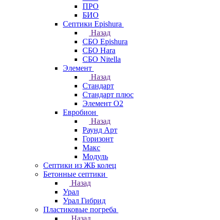
ПРО
БИО
Септики Epishura
Назад
СБО Epishura
СБО Hara
СБО Nitella
Элемент
Назад
Стандарт
Стандарт плюс
Элемент О2
Евробион
Назад
Раунд Арт
Горизонт
Макс
Модуль
Септики из ЖБ колец
Бетонные септики
Назад
Урал
Урал Гибрид
Пластиковые погреба
Назад