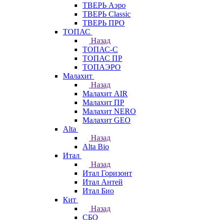
ТВЕРЬ Аэро
ТВЕРЬ Classic
ТВЕРЬ ПРО
ТОПАС
Назад
ТОПАС-С
ТОПАС ПР
ТОПАЭРО
Малахит
Назад
Малахит AIR
Малахит ПР
Малахит NERO
Малахит GEO
Alta
Назад
Alta Bio
Итал
Назад
Итал Горизонт
Итал Антей
Итал Био
Кит
Назад
СБО