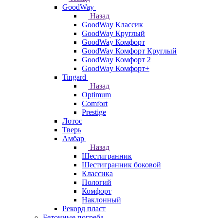
GoodWay
Назад
GoodWay Классик
GoodWay Круглый
GoodWay Комфорт
GoodWay Комфорт Круглый
GoodWay Комфорт 2
GoodWay Комфорт+
Tingard
Назад
Optimum
Comfort
Prestige
Лотос
Тверь
Амбар
Назад
Шестигранник
Шестигранник боковой
Классика
Пологий
Комфорт
Наклонный
Рекорд пласт
Бетонные погреба