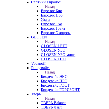
Септики Евролос
Назад
Евролос Био
Евролос Про
Удача
Евролос Эко
Евролос Грунт
Евролос Экопром
GLOSEN
Назад
GLOSEN LETT
GLOSEN УБО
GLOSEN УБО мини
GLOSEN ECO
Vodanoff
Биодевайс
Назад
Биодевайс ЭКО
Биодевайс ПРО
Биодевайс ГОСТ
Биодевайс ГОРИЗОНТ
Тверь
Назад
ТВЕРЬ Balance
ТВЕРЬ Лайт