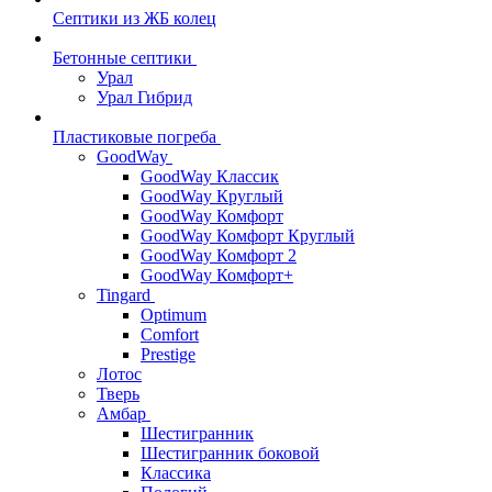
Септики из ЖБ колец
Бетонные септики
Урал
Урал Гибрид
Пластиковые погреба
GoodWay
GoodWay Классик
GoodWay Круглый
GoodWay Комфорт
GoodWay Комфорт Круглый
GoodWay Комфорт 2
GoodWay Комфорт+
Tingard
Optimum
Comfort
Prestige
Лотос
Тверь
Амбар
Шестигранник
Шестигранник боковой
Классика