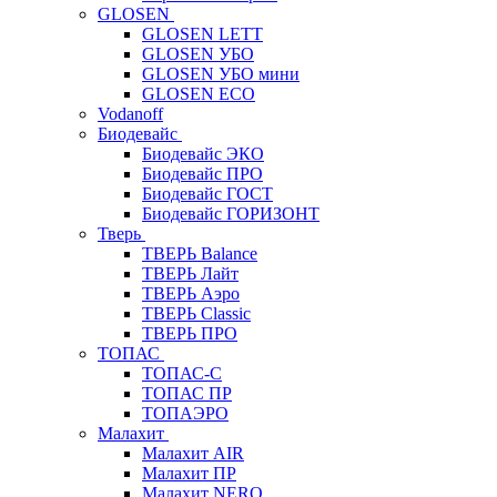
GLOSEN
GLOSEN LETT
GLOSEN УБО
GLOSEN УБО мини
GLOSEN ECO
Vodanoff
Биодевайс
Биодевайс ЭКО
Биодевайс ПРО
Биодевайс ГОСТ
Биодевайс ГОРИЗОНТ
Тверь
ТВЕРЬ Balance
ТВЕРЬ Лайт
ТВЕРЬ Аэро
ТВЕРЬ Classic
ТВЕРЬ ПРО
ТОПАС
ТОПАС-С
ТОПАС ПР
ТОПАЭРО
Малахит
Малахит AIR
Малахит ПР
Малахит NERO