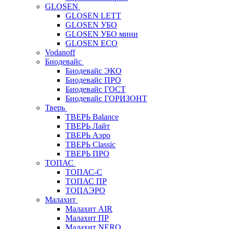
GLOSEN
GLOSEN LETT
GLOSEN УБО
GLOSEN УБО мини
GLOSEN ECO
Vodanoff
Биодевайс
Биодевайс ЭКО
Биодевайс ПРО
Биодевайс ГОСТ
Биодевайс ГОРИЗОНТ
Тверь
ТВЕРЬ Balance
ТВЕРЬ Лайт
ТВЕРЬ Аэро
ТВЕРЬ Classic
ТВЕРЬ ПРО
ТОПАС
ТОПАС-С
ТОПАС ПР
ТОПАЭРО
Малахит
Малахит AIR
Малахит ПР
Малахит NERO