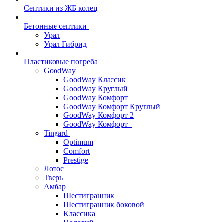
Септики из ЖБ колец
Бетонные септики
Урал
Урал Гибрид
Пластиковые погреба
GoodWay
GoodWay Классик
GoodWay Круглый
GoodWay Комфорт
GoodWay Комфорт Круглый
GoodWay Комфорт 2
GoodWay Комфорт+
Tingard
Optimum
Comfort
Prestige
Лотос
Тверь
Амбар
Шестигранник
Шестигранник боковой
Классика