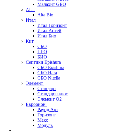
Малахит GEO
Alta
Alta Bio
Итал
Итал Горизонт
Итал Антей
Итал Био
Кит
СБО
ПРО
БИО
Септики Epishura
СБО Epishura
СБО Hara
СБО Nitella
Элемент
Стандарт
Стандарт плюс
Элемент О2
Евробион
Раунд Арт
Горизонт
Макс
Модуль