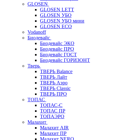
GLOSEN
GLOSEN LETT
GLOSEN УБО
GLOSEN УБО мини
GLOSEN ECO
Vodanoff
Биодевайс
Биодевайс ЭКО
Биодевайс ПРО
Биодевайс ГОСТ
Биодевайс ГОРИЗОНТ
Тверь
ТВЕРЬ Balance
ТВЕРЬ Лайт
ТВЕРЬ Аэро
ТВЕРЬ Classic
ТВЕРЬ ПРО
ТОПАС
ТОПАС-С
ТОПАС ПР
ТОПАЭРО
Малахит
Малахит AIR
Малахит ПР
Малахит NERO