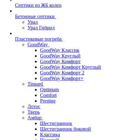
Септики из ЖБ колец
Бетонные септики
Урал
Урал Гибрид
Пластиковые погреба
GoodWay
GoodWay Классик
GoodWay Круглый
GoodWay Комфорт
GoodWay Комфорт Круглый
GoodWay Комфорт 2
GoodWay Комфорт+
Tingard
Optimum
Comfort
Prestige
Лотос
Тверь
Амбар
Шестигранник
Шестигранник боковой
Классика