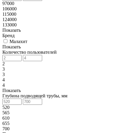
97000
106000
115000
124000
133000
Показать
Бренд
Малахит
Показать
Количество пользователей
2
3
3
4
4
Показать
Глубина подводящей трубы, мм
520
565
610
655
700