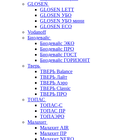
GLOSEN
GLOSEN LETT
GLOSEN УБО
GLOSEN УБО мини
GLOSEN ECO
Vodanoff
Биодевайс
Биодевайс ЭКО
Биодевайс ПРО
Биодевайс ГОСТ
Биодевайс ГОРИЗОНТ
Тверь
ТВЕРЬ Balance
ТВЕРЬ Лайт
ТВЕРЬ Аэро
ТВЕРЬ Classic
ТВЕРЬ ПРО
ТОПАС
ТОПАС-С
ТОПАС ПР
ТОПАЭРО
Малахит
Малахит AIR
Малахит ПР
Малахит NERO