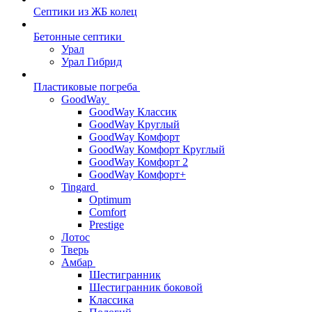
Септики из ЖБ колец
Бетонные септики
Урал
Урал Гибрид
Пластиковые погреба
GoodWay
GoodWay Классик
GoodWay Круглый
GoodWay Комфорт
GoodWay Комфорт Круглый
GoodWay Комфорт 2
GoodWay Комфорт+
Tingard
Optimum
Comfort
Prestige
Лотос
Тверь
Амбар
Шестигранник
Шестигранник боковой
Классика