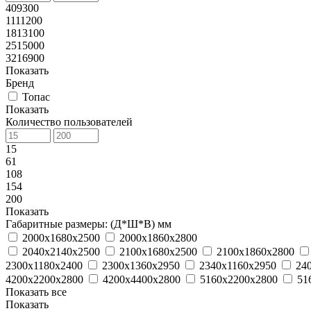
409300
1111200
1813100
2515000
3216900
Показать
Бренд
Топас
Показать
Количество пользователей
15
61
108
154
200
Показать
Габаритные размеры: (Д*Ш*В) мм
2000х1680х2500
2000х1860х2800
2040х2140х2500
2100х1680х2500
2100х1860х2800
2300х1180х2400
2300х1360х2950
2340х1160х2950
24
4200х2200х2800
4200х4400х2800
5160х2200х2800
51
Показать все
Показать