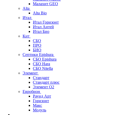
Малахит GEO
Alta
Alta Bio
Итал
Итал Горизонт
Итал Антей
Итал Био
Кит
СБО
ПРО
БИО
Септики Epishura
СБО Epishura
СБО Hara
СБО Nitella
Элемент
Стандарт
Стандарт плюс
Элемент О2
Евробион
Раунд Арт
Горизонт
Макс
Модуль