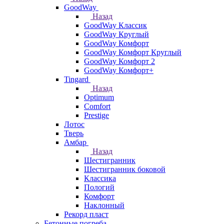
GoodWay
Назад
GoodWay Классик
GoodWay Круглый
GoodWay Комфорт
GoodWay Комфорт Круглый
GoodWay Комфорт 2
GoodWay Комфорт+
Tingard
Назад
Optimum
Comfort
Prestige
Лотос
Тверь
Амбар
Назад
Шестигранник
Шестигранник боковой
Классика
Пологий
Комфорт
Наклонный
Рекорд пласт
Бетонные погреба