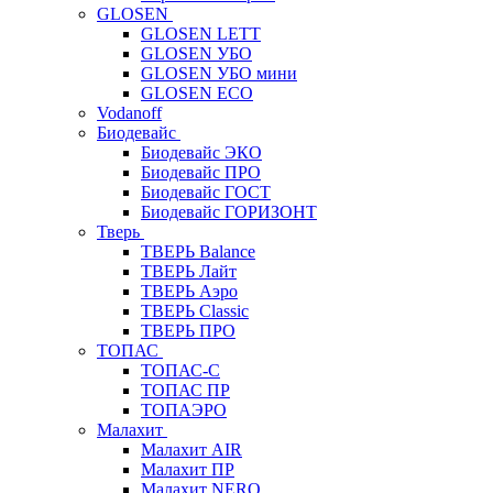
GLOSEN
GLOSEN LETT
GLOSEN УБО
GLOSEN УБО мини
GLOSEN ECO
Vodanoff
Биодевайс
Биодевайс ЭКО
Биодевайс ПРО
Биодевайс ГОСТ
Биодевайс ГОРИЗОНТ
Тверь
ТВЕРЬ Balance
ТВЕРЬ Лайт
ТВЕРЬ Аэро
ТВЕРЬ Classic
ТВЕРЬ ПРО
ТОПАС
ТОПАС-С
ТОПАС ПР
ТОПАЭРО
Малахит
Малахит AIR
Малахит ПР
Малахит NERO