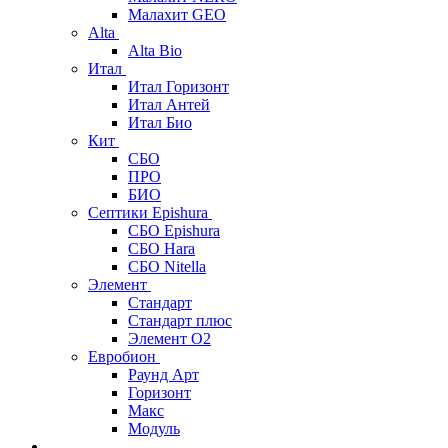
Малахит GEO
Alta
Alta Bio
Итал
Итал Горизонт
Итал Антей
Итал Био
Кит
СБО
ПРО
БИО
Септики Epishura
СБО Epishura
СБО Hara
СБО Nitella
Элемент
Стандарт
Стандарт плюс
Элемент О2
Евробион
Раунд Арт
Горизонт
Макс
Модуль