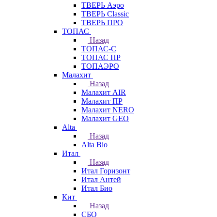
ТВЕРЬ Аэро
ТВЕРЬ Classic
ТВЕРЬ ПРО
ТОПАС
Назад
ТОПАС-С
ТОПАС ПР
ТОПАЭРО
Малахит
Назад
Малахит AIR
Малахит ПР
Малахит NERO
Малахит GEO
Alta
Назад
Alta Bio
Итал
Назад
Итал Горизонт
Итал Антей
Итал Био
Кит
Назад
СБО