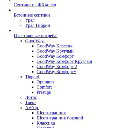
Септики из ЖБ колец
Бетонные септики
Урал
Урал Гибрид
Пластиковые погреба
GoodWay
GoodWay Классик
GoodWay Круглый
GoodWay Комфорт
GoodWay Комфорт Круглый
GoodWay Комфорт 2
GoodWay Комфорт+
Tingard
Optimum
Comfort
Prestige
Лотос
Тверь
Амбар
Шестигранник
Шестигранник боковой
Классика