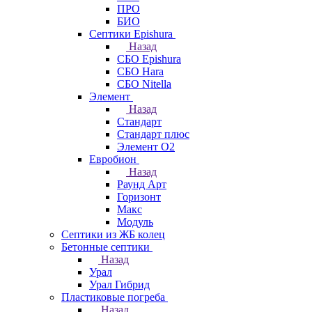
ПРО
БИО
Септики Epishura
Назад
СБО Epishura
СБО Hara
СБО Nitella
Элемент
Назад
Стандарт
Стандарт плюс
Элемент О2
Евробион
Назад
Раунд Арт
Горизонт
Макс
Модуль
Септики из ЖБ колец
Бетонные септики
Назад
Урал
Урал Гибрид
Пластиковые погреба
Назад