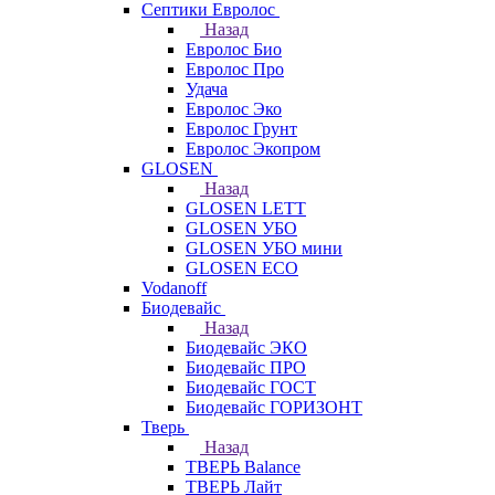
Септики Евролос
Назад
Евролос Био
Евролос Про
Удача
Евролос Эко
Евролос Грунт
Евролос Экопром
GLOSEN
Назад
GLOSEN LETT
GLOSEN УБО
GLOSEN УБО мини
GLOSEN ECO
Vodanoff
Биодевайс
Назад
Биодевайс ЭКО
Биодевайс ПРО
Биодевайс ГОСТ
Биодевайс ГОРИЗОНТ
Тверь
Назад
ТВЕРЬ Balance
ТВЕРЬ Лайт