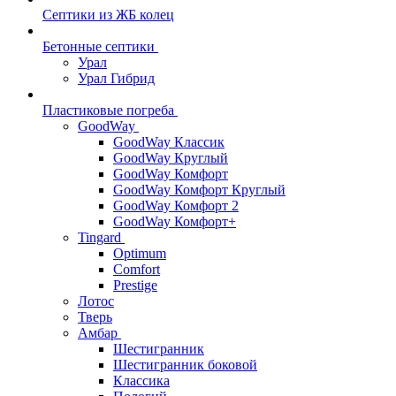
Септики из ЖБ колец
Бетонные септики
Урал
Урал Гибрид
Пластиковые погреба
GoodWay
GoodWay Классик
GoodWay Круглый
GoodWay Комфорт
GoodWay Комфорт Круглый
GoodWay Комфорт 2
GoodWay Комфорт+
Tingard
Optimum
Comfort
Prestige
Лотос
Тверь
Амбар
Шестигранник
Шестигранник боковой
Классика