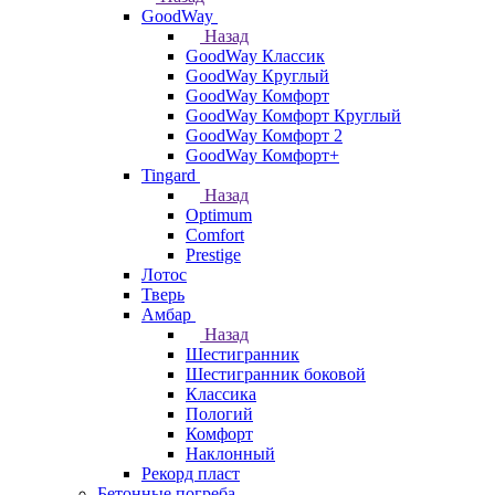
GoodWay
Назад
GoodWay Классик
GoodWay Круглый
GoodWay Комфорт
GoodWay Комфорт Круглый
GoodWay Комфорт 2
GoodWay Комфорт+
Tingard
Назад
Optimum
Comfort
Prestige
Лотос
Тверь
Амбар
Назад
Шестигранник
Шестигранник боковой
Классика
Пологий
Комфорт
Наклонный
Рекорд пласт
Бетонные погреба