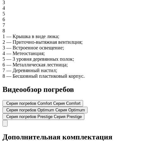
3
4
5
6
7
8
1
—
Крышка в виде люка;
2
—
Приточно-вытяжная вентилция;
3
—
Встроенное освещение;
4
—
Метеостанция;
5
—
3 уровня деревянных полок;
6
—
Металлическая лестница;
7
—
Деревянный настил;
8
—
Бесшовный пластиковый корпус.
Видеообзор погребов
Серия погребов Comfort
Серия Comfort
Серия погребов Optimum
Серия Optimum
Серия погребов Prestige
Серия Prestige
Дополнительная комплектация