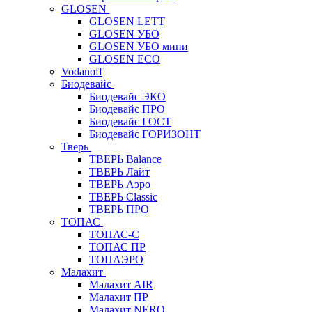
GLOSEN
GLOSEN LETT
GLOSEN УБО
GLOSEN УБО мини
GLOSEN ECO
Vodanoff
Биодевайс
Биодевайс ЭКО
Биодевайс ПРО
Биодевайс ГОСТ
Биодевайс ГОРИЗОНТ
Тверь
ТВЕРЬ Balance
ТВЕРЬ Лайт
ТВЕРЬ Аэро
ТВЕРЬ Classic
ТВЕРЬ ПРО
ТОПАС
ТОПАС-С
ТОПАС ПР
ТОПАЭРО
Малахит
Малахит AIR
Малахит ПР
Малахит NERO