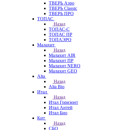
ТВЕРЬ Аэро
ТВЕРЬ Classic
ТВЕРЬ ПРО
ТОПАС
Назад
ТОПАС-С
ТОПАС ПР
ТОПАЭРО
Малахит
Назад
Малахит AIR
Малахит ПР
Малахит NERO
Малахит GEO
Alta
Назад
Alta Bio
Итал
Назад
Итал Горизонт
Итал Антей
Итал Био
Кит
Назад
СБО