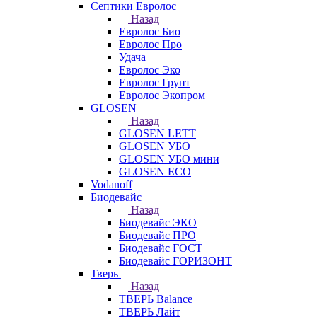
Септики Евролос
Назад
Евролос Био
Евролос Про
Удача
Евролос Эко
Евролос Грунт
Евролос Экопром
GLOSEN
Назад
GLOSEN LETT
GLOSEN УБО
GLOSEN УБО мини
GLOSEN ECO
Vodanoff
Биодевайс
Назад
Биодевайс ЭКО
Биодевайс ПРО
Биодевайс ГОСТ
Биодевайс ГОРИЗОНТ
Тверь
Назад
ТВЕРЬ Balance
ТВЕРЬ Лайт