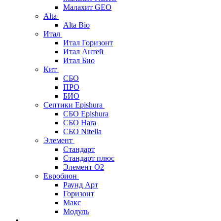
Малахит GEO
Alta
Alta Bio
Итал
Итал Горизонт
Итал Антей
Итал Био
Кит
СБО
ПРО
БИО
Септики Epishura
СБО Epishura
СБО Hara
СБО Nitella
Элемент
Стандарт
Стандарт плюс
Элемент О2
Евробион
Раунд Арт
Горизонт
Макс
Модуль