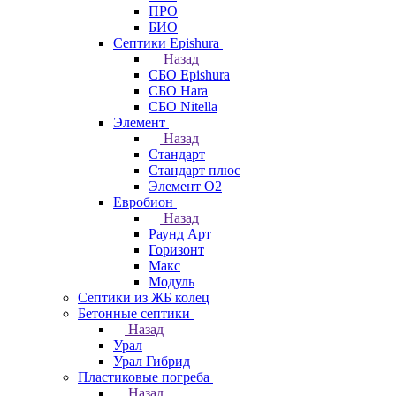
ПРО
БИО
Септики Epishura
Назад
СБО Epishura
СБО Hara
СБО Nitella
Элемент
Назад
Стандарт
Стандарт плюс
Элемент О2
Евробион
Назад
Раунд Арт
Горизонт
Макс
Модуль
Септики из ЖБ колец
Бетонные септики
Назад
Урал
Урал Гибрид
Пластиковые погреба
Назад