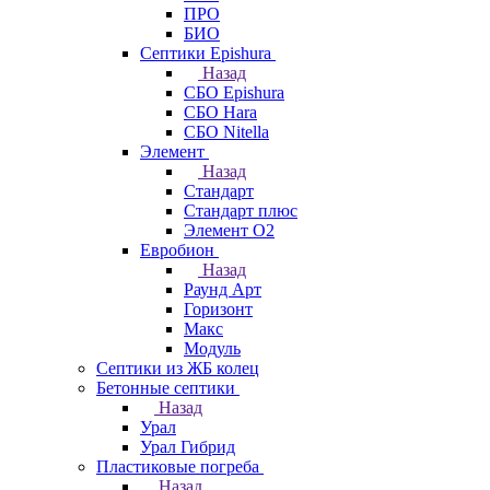
ПРО
БИО
Септики Epishura
Назад
СБО Epishura
СБО Hara
СБО Nitella
Элемент
Назад
Стандарт
Стандарт плюс
Элемент О2
Евробион
Назад
Раунд Арт
Горизонт
Макс
Модуль
Септики из ЖБ колец
Бетонные септики
Назад
Урал
Урал Гибрид
Пластиковые погреба
Назад