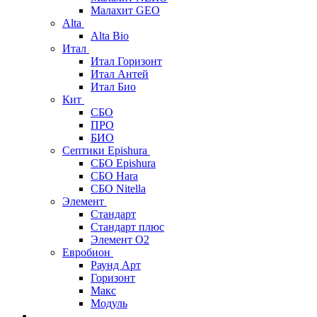
Малахит GEO
Alta
Alta Bio
Итал
Итал Горизонт
Итал Антей
Итал Био
Кит
СБО
ПРО
БИО
Септики Epishura
СБО Epishura
СБО Hara
СБО Nitella
Элемент
Стандарт
Стандарт плюс
Элемент О2
Евробион
Раунд Арт
Горизонт
Макс
Модуль