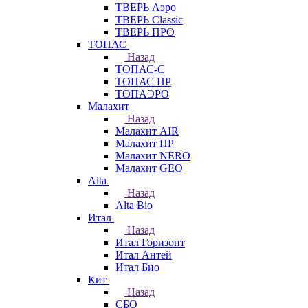
ТВЕРЬ Аэро
ТВЕРЬ Classic
ТВЕРЬ ПРО
ТОПАС
Назад
ТОПАС-С
ТОПАС ПР
ТОПАЭРО
Малахит
Назад
Малахит AIR
Малахит ПР
Малахит NERO
Малахит GEO
Alta
Назад
Alta Bio
Итал
Назад
Итал Горизонт
Итал Антей
Итал Био
Кит
Назад
СБО