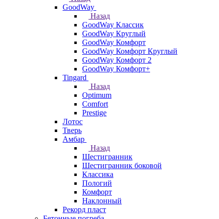
GoodWay
Назад
GoodWay Классик
GoodWay Круглый
GoodWay Комфорт
GoodWay Комфорт Круглый
GoodWay Комфорт 2
GoodWay Комфорт+
Tingard
Назад
Optimum
Comfort
Prestige
Лотос
Тверь
Амбар
Назад
Шестигранник
Шестигранник боковой
Классика
Пологий
Комфорт
Наклонный
Рекорд пласт
Бетонные погреба