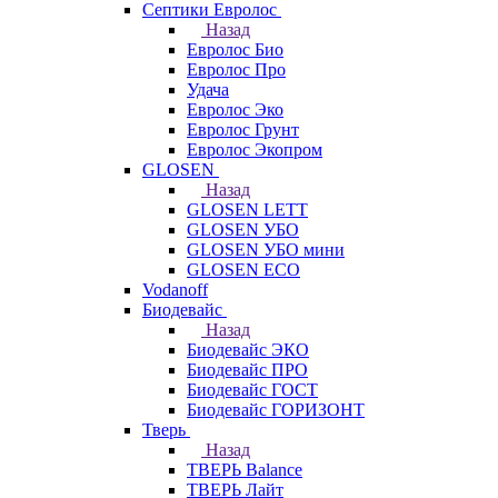
Септики Евролос
Назад
Евролос Био
Евролос Про
Удача
Евролос Эко
Евролос Грунт
Евролос Экопром
GLOSEN
Назад
GLOSEN LETT
GLOSEN УБО
GLOSEN УБО мини
GLOSEN ECO
Vodanoff
Биодевайс
Назад
Биодевайс ЭКО
Биодевайс ПРО
Биодевайс ГОСТ
Биодевайс ГОРИЗОНТ
Тверь
Назад
ТВЕРЬ Balance
ТВЕРЬ Лайт