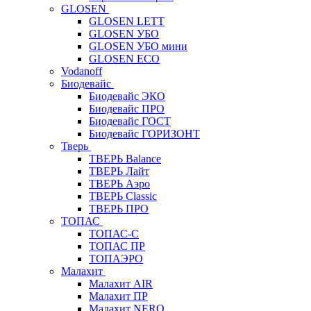
GLOSEN
GLOSEN LETT
GLOSEN УБО
GLOSEN УБО мини
GLOSEN ECO
Vodanoff
Биодевайс
Биодевайс ЭКО
Биодевайс ПРО
Биодевайс ГОСТ
Биодевайс ГОРИЗОНТ
Тверь
ТВЕРЬ Balance
ТВЕРЬ Лайт
ТВЕРЬ Аэро
ТВЕРЬ Classic
ТВЕРЬ ПРО
ТОПАС
ТОПАС-С
ТОПАС ПР
ТОПАЭРО
Малахит
Малахит AIR
Малахит ПР
Малахит NERO