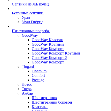
Септики из ЖБ колец
Бетонные септики
Урал
Урал Гибрид
Пластиковые погреба
GoodWay
GoodWay Классик
GoodWay Круглый
GoodWay Комфорт
GoodWay Комфорт Круглый
GoodWay Комфорт 2
GoodWay Комфорт+
Tingard
Optimum
Comfort
Prestige
Лотос
Тверь
Амбар
Шестигранник
Шестигранник боковой
Классика