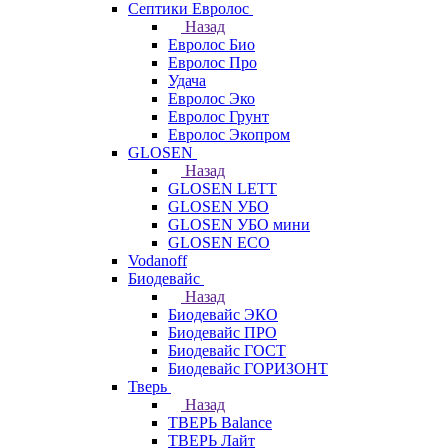
Септики Евролос
Назад
Евролос Био
Евролос Про
Удача
Евролос Эко
Евролос Грунт
Евролос Экопром
GLOSEN
Назад
GLOSEN LETT
GLOSEN УБО
GLOSEN УБО мини
GLOSEN ECO
Vodanoff
Биодевайс
Назад
Биодевайс ЭКО
Биодевайс ПРО
Биодевайс ГОСТ
Биодевайс ГОРИЗОНТ
Тверь
Назад
ТВЕРЬ Balance
ТВЕРЬ Лайт