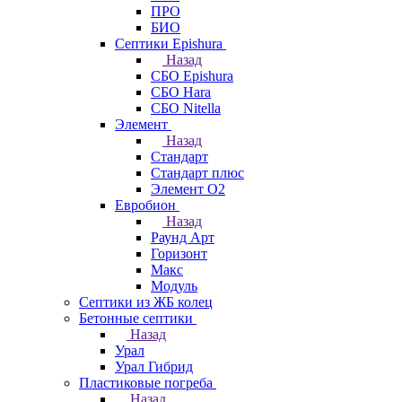
ПРО
БИО
Септики Epishura
Назад
СБО Epishura
СБО Hara
СБО Nitella
Элемент
Назад
Стандарт
Стандарт плюс
Элемент О2
Евробион
Назад
Раунд Арт
Горизонт
Макс
Модуль
Септики из ЖБ колец
Бетонные септики
Назад
Урал
Урал Гибрид
Пластиковые погреба
Назад