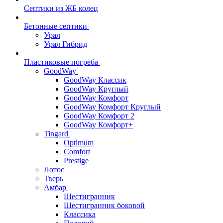
Септики из ЖБ колец
Бетонные септики
Урал
Урал Гибрид
Пластиковые погреба
GoodWay
GoodWay Классик
GoodWay Круглый
GoodWay Комфорт
GoodWay Комфорт Круглый
GoodWay Комфорт 2
GoodWay Комфорт+
Tingard
Optimum
Comfort
Prestige
Лотос
Тверь
Амбар
Шестигранник
Шестигранник боковой
Классика