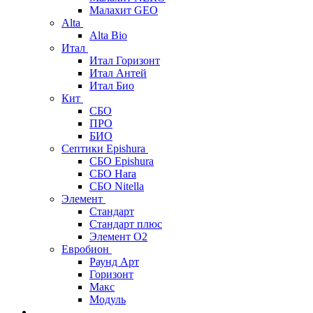
Малахит GEO
Alta
Alta Bio
Итал
Итал Горизонт
Итал Антей
Итал Био
Кит
СБО
ПРО
БИО
Септики Epishura
СБО Epishura
СБО Hara
СБО Nitella
Элемент
Стандарт
Стандарт плюс
Элемент О2
Евробион
Раунд Арт
Горизонт
Макс
Модуль