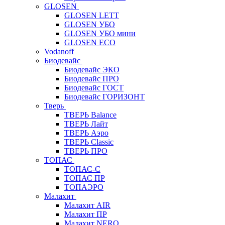
GLOSEN
GLOSEN LETT
GLOSEN УБО
GLOSEN УБО мини
GLOSEN ECO
Vodanoff
Биодевайс
Биодевайс ЭКО
Биодевайс ПРО
Биодевайс ГОСТ
Биодевайс ГОРИЗОНТ
Тверь
ТВЕРЬ Balance
ТВЕРЬ Лайт
ТВЕРЬ Аэро
ТВЕРЬ Classic
ТВЕРЬ ПРО
ТОПАС
ТОПАС-С
ТОПАС ПР
ТОПАЭРО
Малахит
Малахит AIR
Малахит ПР
Малахит NERO