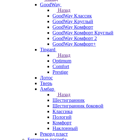
GoodWay
Назад
GoodWay Классик
GoodWay Круглый
GoodWay Комфорт
GoodWay Комфорт Круглый
GoodWay Комфорт 2
GoodWay Комфорт+
Tingard
Назад
Optimum
Comfort
Prestige
Лотос
Тверь
Амбар
Назад
Шестигранник
Шестигранник боковой
Классика
Пологий
Комфорт
Наклонный
Рекорд пласт
Бетонные погреба