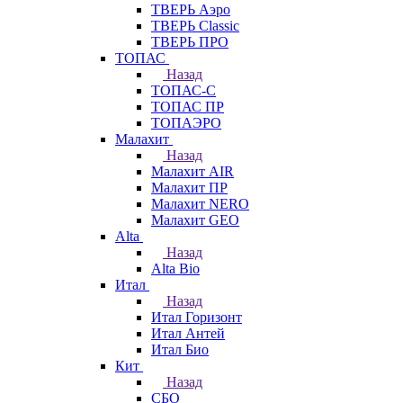
ТВЕРЬ Аэро
ТВЕРЬ Classic
ТВЕРЬ ПРО
ТОПАС
Назад
ТОПАС-С
ТОПАС ПР
ТОПАЭРО
Малахит
Назад
Малахит AIR
Малахит ПР
Малахит NERO
Малахит GEO
Alta
Назад
Alta Bio
Итал
Назад
Итал Горизонт
Итал Антей
Итал Био
Кит
Назад
СБО