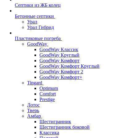
Септики из ЖБ колец
Бетонные септики
Урал
Урал Гибрид
Пластиковые погреба
GoodWay
GoodWay Классик
GoodWay Круглый
GoodWay Комфорт
GoodWay Комфорт Круглый
GoodWay Комфорт 2
GoodWay Комфорт+
Tingard
Optimum
Comfort
Prestige
Лотос
Тверь
Амбар
Шестигранник
Шестигранник боковой
Классика