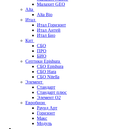
Малахит GEO
Alta
Alta Bio
Итал
Итал Горизонт
Итал Антей
Итал Био
Кит
СБО
ПРО
БИО
Септики Epishura
СБО Epishura
СБО Hara
СБО Nitella
Элемент
Стандарт
Стандарт плюс
Элемент О2
Евробион
Раунд Арт
Горизонт
Макс
Модуль