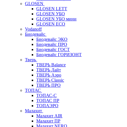
GLOSEN
GLOSEN LETT
GLOSEN УБО
GLOSEN УБО мини
GLOSEN ECO
Vodanoff
Биодевайс
Биодевайс ЭКО
Биодевайс ПРО
Биодевайс ГОСТ
Биодевайс ГОРИЗОНТ
Тверь
ТВЕРЬ Balance
ТВЕРЬ Лайт
ТВЕРЬ Аэро
ТВЕРЬ Classic
ТВЕРЬ ПРО
ТОПАС
ТОПАС-С
ТОПАС ПР
ТОПАЭРО
Малахит
Малахит AIR
Малахит ПР
Малахит NERO