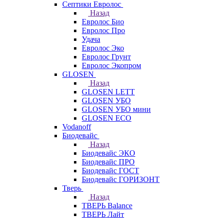
Септики Евролос
Назад
Евролос Био
Евролос Про
Удача
Евролос Эко
Евролос Грунт
Евролос Экопром
GLOSEN
Назад
GLOSEN LETT
GLOSEN УБО
GLOSEN УБО мини
GLOSEN ECO
Vodanoff
Биодевайс
Назад
Биодевайс ЭКО
Биодевайс ПРО
Биодевайс ГОСТ
Биодевайс ГОРИЗОНТ
Тверь
Назад
ТВЕРЬ Balance
ТВЕРЬ Лайт