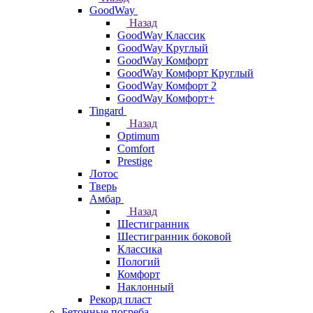
GoodWay
Назад
GoodWay Классик
GoodWay Круглый
GoodWay Комфорт
GoodWay Комфорт Круглый
GoodWay Комфорт 2
GoodWay Комфорт+
Tingard
Назад
Optimum
Comfort
Prestige
Лотос
Тверь
Амбар
Назад
Шестигранник
Шестигранник боковой
Классика
Пологий
Комфорт
Наклонный
Рекорд пласт
Бетонные погреба