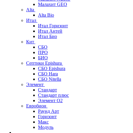
Малахит GEO
Alta
Alta Bio
Итал
Итал Горизонт
Итал Антей
Итал Био
Кит
СБО
ПРО
БИО
Септики Epishura
СБО Epishura
СБО Hara
СБО Nitella
Элемент
Стандарт
Стандарт плюс
Элемент О2
Евробион
Раунд Арт
Горизонт
Макс
Модуль