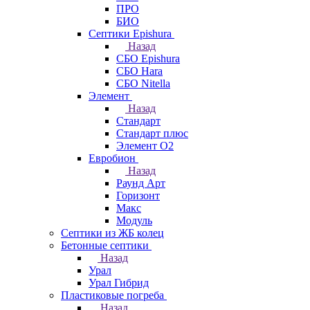
ПРО
БИО
Септики Epishura
Назад
СБО Epishura
СБО Hara
СБО Nitella
Элемент
Назад
Стандарт
Стандарт плюс
Элемент О2
Евробион
Назад
Раунд Арт
Горизонт
Макс
Модуль
Септики из ЖБ колец
Бетонные септики
Назад
Урал
Урал Гибрид
Пластиковые погреба
Назад