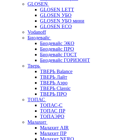
GLOSEN
GLOSEN LETT
GLOSEN УБО
GLOSEN УБО мини
GLOSEN ECO
Vodanoff
Биодевайс
Биодевайс ЭКО
Биодевайс ПРО
Биодевайс ГОСТ
Биодевайс ГОРИЗОНТ
Тверь
ТВЕРЬ Balance
ТВЕРЬ Лайт
ТВЕРЬ Аэро
ТВЕРЬ Classic
ТВЕРЬ ПРО
ТОПАС
ТОПАС-С
ТОПАС ПР
ТОПАЭРО
Малахит
Малахит AIR
Малахит ПР
Малахит NERO