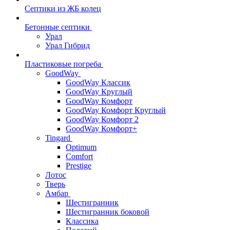
Септики из ЖБ колец
Бетонные септики
Урал
Урал Гибрид
Пластиковые погреба
GoodWay
GoodWay Классик
GoodWay Круглый
GoodWay Комфорт
GoodWay Комфорт Круглый
GoodWay Комфорт 2
GoodWay Комфорт+
Tingard
Optimum
Comfort
Prestige
Лотос
Тверь
Амбар
Шестигранник
Шестигранник боковой
Классика