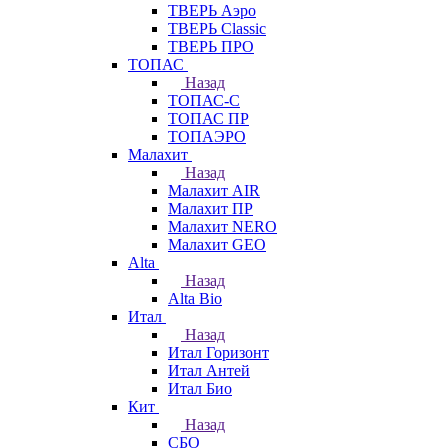
ТВЕРЬ Аэро
ТВЕРЬ Classic
ТВЕРЬ ПРО
ТОПАС
Назад
ТОПАС-С
ТОПАС ПР
ТОПАЭРО
Малахит
Назад
Малахит AIR
Малахит ПР
Малахит NERO
Малахит GEO
Alta
Назад
Alta Bio
Итал
Назад
Итал Горизонт
Итал Антей
Итал Био
Кит
Назад
СБО